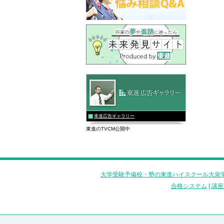
東進広告ギャラリー
東進のTVCM公開中
大学受験予備校・塾の東進ハイスクール大泉学
合格システム
|
講座