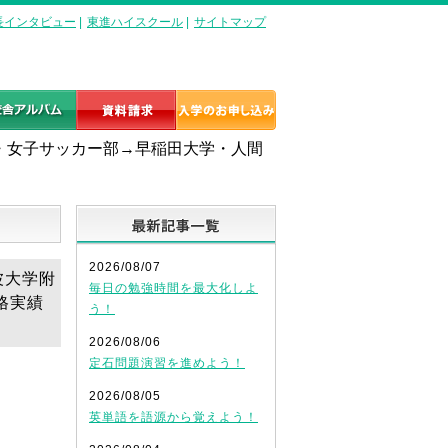
長インタビュー
|
東進ハイスクール
|
サイトマップ
・女子サッカー部→早稲田大学・人間
最新記事一覧
2026/08/07
波大学附
毎日の勉強時間を最大化しよ
格実績
う！
2026/08/06
定石問題演習を進めよう！
2026/08/05
英単語を語源から覚えよう！