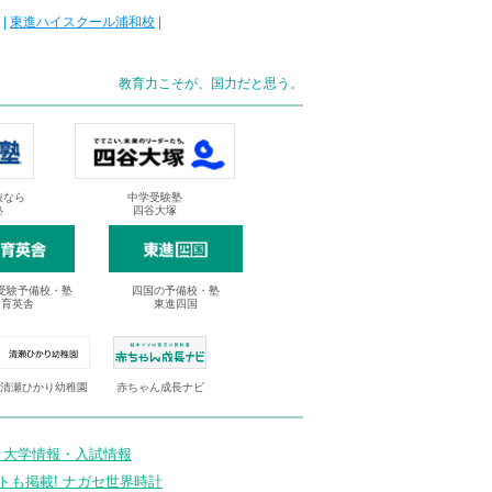
|
東進ハイスクール浦和校
|
教育力こそが、国力だと思う。
抜なら
中学受験塾
塾
四谷大塚
受験予備校・塾
四国の予備校・塾
進育英舎
東進四国
清瀬ひかり幼稚園
赤ちゃん成長ナビ
 大学情報・入試情報
トも掲載! ナガセ世界時計