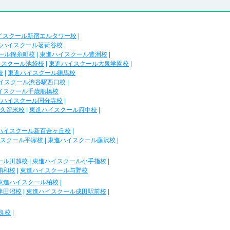
イスクール新宿エルタワー校
|
進ハイスクール茗荷谷校
ール錦糸町校
|
東進ハイスクール豊洲校
|
イスクール池袋校
|
東進ハイスクール大泉学園校
|
校
|
東進ハイスクール練馬校
イスクール渋谷駅西口校
|
イスクール千歳船橋校
進ハイスクール国分寺校
|
久留米校
|
東進ハイスクール府中校
|
ハイスクール新百合ヶ丘校
|
スクール平塚校
|
東進ハイスクール藤沢校
|
ール川越校
|
東進ハイスクール小手指校
|
浦和校
|
東進ハイスクール与野校
東進ハイスクール柏校
|
津田沼校
|
東進ハイスクール成田駅前校
|
良校
|