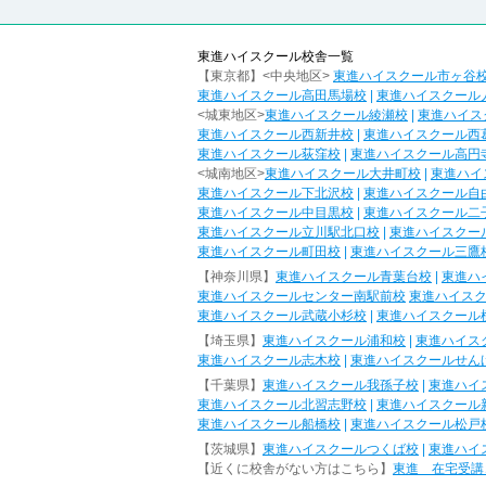
東進ハイスクール校舎一覧
【東京都】<中央地区>
東進ハイスクール市ヶ谷
東進ハイスクール高田馬場校
|
東進ハイスクール
<城東地区>
東進ハイスクール綾瀬校
|
東進ハイス
東進ハイスクール西新井校
|
東進ハイスクール西
東進ハイスクール荻窪校
|
東進ハイスクール高円
<城南地区>
東進ハイスクール大井町校
|
東進ハイ
東進ハイスクール下北沢校
|
東進ハイスクール自
東進ハイスクール中目黒校
|
東進ハイスクール二
東進ハイスクール立川駅北口校
|
東進ハイスクー
東進ハイスクール町田校
|
東進ハイスクール三鷹
【神奈川県】
東進ハイスクール青葉台校
|
東進ハ
東進ハイスクールセンター南駅前校
東進ハイス
東進ハイスクール武蔵小杉校
|
東進ハイスクール
【埼玉県】
東進ハイスクール浦和校
|
東進ハイス
東進ハイスクール志木校
|
東進ハイスクールせん
【千葉県】
東進ハイスクール我孫子校
|
東進ハイ
東進ハイスクール北習志野校
|
東進ハイスクール
東進ハイスクール船橋校
|
東進ハイスクール松戸
【茨城県】
東進ハイスクールつくば校
|
東進ハイ
【近くに校舎がない方はこちら】
東進 在宅受講