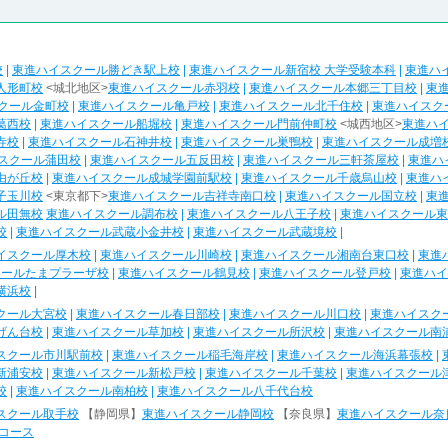
校
|
東進ハイスクール勝どき駅上校
|
東進ハイスクール新宿校 大学受験本科
|
東進ハ
人形町校
<城北地区>
東進ハイスクール赤羽校
|
東進ハイスクール本郷三丁目校
|
東
クール金町校
|
東進ハイスクール亀戸校
|
東進ハイスクール北千住校
|
東進ハイスク
葛西校
|
東進ハイスクール船堀校
|
東進ハイスクール門前仲町校
<城西地区>
東進ハ
寺校
|
東進ハイスクール石神井校
|
東進ハイスクール巣鴨校
|
東進ハイスクール成増
スクール蒲田校
|
東進ハイスクール五反田校
|
東進ハイスクール三軒茶屋校
|
東進ハ
由が丘校
|
東進ハイスクール成城学園前駅校
|
東進ハイスクール千歳烏山校
|
東進ハ
子玉川校
<東京都下>
東進ハイスクール吉祥寺南口校
|
東進ハイスクール国立校
|
東
ル田無校
東進ハイスクール調布校
|
東進ハイスクール八王子校
|
東進ハイスクール東
校
|
東進ハイスクール武蔵小金井校
|
東進ハイスクール武蔵境校
|
イスクール厚木校
|
東進ハイスクール川崎校
|
東進ハイスクール湘南台東口校
|
東進
クールたまプラーザ校
|
東進ハイスクール鶴見校
|
東進ハイスクール登戸校
|
東進ハイ
横浜校
|
クール大宮校
|
東進ハイスクール春日部校
|
東進ハイスクール川口校
|
東進ハイスク
げん台校
|
東進ハイスクール草加校
|
東進ハイスクール所沢校
|
東進ハイスクール南
スクール市川駅前校
|
東進ハイスクール稲毛海岸校
|
東進ハイスクール海浜幕張校
|
新浦安校
|
東進ハイスクール新松戸校
|
東進ハイスクール千葉校
|
東進ハイスクール
校
|
東進ハイスクール南柏校
|
東進ハイスクール八千代台校
スクール取手校
【静岡県】
東進ハイスクール静岡校
【奈良県】
東進ハイスクール奈
コース