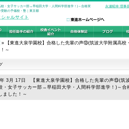
高校・女子サッカー部→早稲田大学・人間科学部進学！)～合格実
永瀬昭幸 理事
大学受験の予備校・塾｜東京都
グ
»
【東進大泉学園校】合格した先輩の声⑬(筑波大学附属高校
た！～
グ
19年 3月 17日 【東進大泉学園校】合格した先輩の声⑬(筑
校・女子サッカー部→早稲田大学・人間科学部進学！)～合
しました！～