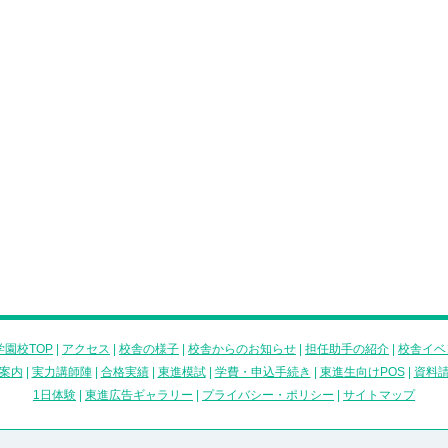
園校TOP
|
アクセス
|
校舎の様子
|
校舎からのお知らせ
|
担任助手の紹介
|
校舎イベ
案内
|
実力講師陣
|
合格実績
|
東進模試
|
学費・申込手続き
|
東進生向けPOS
|
資料
1日体験
|
東進広告ギャラリー
|
プライバシー・ポリシー
|
サイトマップ