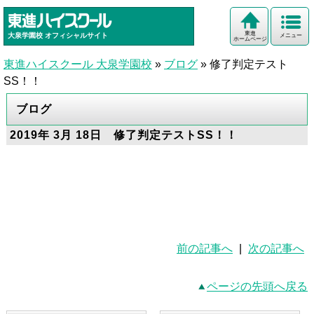
東進
大泉学園校
オフィシャルサイト
メニュー
ホームページ
東進ハイスクール 大泉学園校
»
ブログ
»
修了判定テスト
SS！！
ブログ
2019年 3月 18日 修了判定テストSS！！
前の記事へ
|
次の記事へ
ページの先頭へ戻る