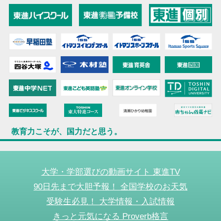
教育力こそが、国力だと思う。
大学・学部選びの動画サイト 東進TV
90日先まで大胆予報！ 全国学校のお天気
受験生必見！ 大学情報・入試情報
きっと元気になる Proverb格言