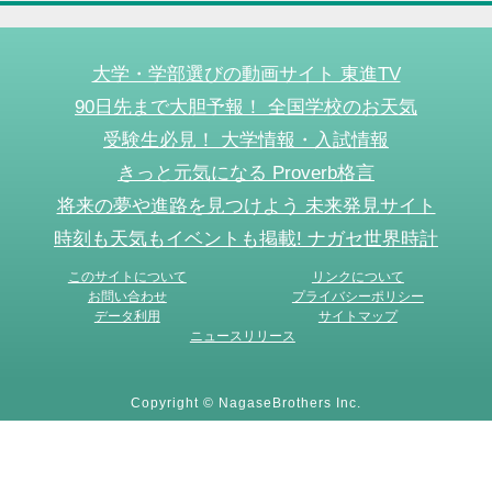
大学・学部選びの動画サイト 東進TV
90日先まで大胆予報！ 全国学校のお天気
受験生必見！ 大学情報・入試情報
きっと元気になる Proverb格言
将来の夢や進路を見つけよう 未来発見サイト
時刻も天気もイベントも掲載! ナガセ世界時計
このサイトについて
リンクについて
お問い合わせ
プライバシーポリシー
データ利用
サイトマップ
ニュースリリース
Copyright © NagaseBrothers Inc.