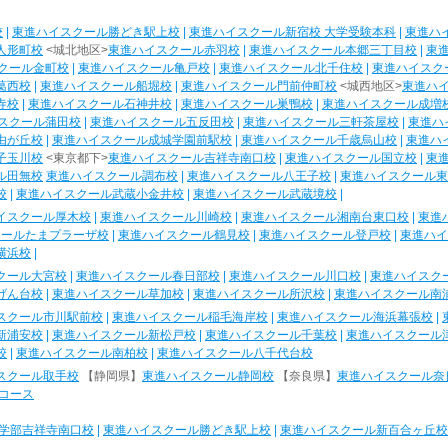
校
|
東進ハイスクール勝どき駅上校
|
東進ハイスクール新宿校 大学受験本科
|
東進ハ
人形町校
<城北地区>
東進ハイスクール赤羽校
|
東進ハイスクール本郷三丁目校
|
東
クール金町校
|
東進ハイスクール亀戸校
|
東進ハイスクール北千住校
|
東進ハイスク
葛西校
|
東進ハイスクール船堀校
|
東進ハイスクール門前仲町校
<城西地区>
東進ハ
寺校
|
東進ハイスクール石神井校
|
東進ハイスクール巣鴨校
|
東進ハイスクール成増
スクール蒲田校
|
東進ハイスクール五反田校
|
東進ハイスクール三軒茶屋校
|
東進ハ
由が丘校
|
東進ハイスクール成城学園前駅校
|
東進ハイスクール千歳烏山校
|
東進ハ
子玉川校
<東京都下>
東進ハイスクール吉祥寺南口校
|
東進ハイスクール国立校
|
東
ル田無校
東進ハイスクール調布校
|
東進ハイスクール八王子校
|
東進ハイスクール東
校
|
東進ハイスクール武蔵小金井校
|
東進ハイスクール武蔵境校
|
イスクール厚木校
|
東進ハイスクール川崎校
|
東進ハイスクール湘南台東口校
|
東進
クールたまプラーザ校
|
東進ハイスクール鶴見校
|
東進ハイスクール登戸校
|
東進ハイ
横浜校
|
クール大宮校
|
東進ハイスクール春日部校
|
東進ハイスクール川口校
|
東進ハイスク
げん台校
|
東進ハイスクール草加校
|
東進ハイスクール所沢校
|
東進ハイスクール南
スクール市川駅前校
|
東進ハイスクール稲毛海岸校
|
東進ハイスクール海浜幕張校
|
新浦安校
|
東進ハイスクール新松戸校
|
東進ハイスクール千葉校
|
東進ハイスクール
校
|
東進ハイスクール南柏校
|
東進ハイスクール八千代台校
スクール取手校
【静岡県】
東進ハイスクール静岡校
【奈良県】
東進ハイスクール奈
コース
学部吉祥寺南口校
|
東進ハイスクール勝どき駅上校
|
東進ハイスクール新百合ヶ丘校