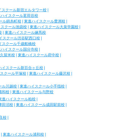
イスクール新宿エルタワー校
|
進ハイスクール茗荷谷校
ール錦糸町校
|
東進ハイスクール豊洲校
|
イスクール池袋校
|
東進ハイスクール大泉学園校
|
校
|
東進ハイスクール練馬校
イスクール渋谷駅西口校
|
イスクール千歳船橋校
進ハイスクール国分寺校
|
久留米校
|
東進ハイスクール府中校
|
ハイスクール新百合ヶ丘校
|
スクール平塚校
|
東進ハイスクール藤沢校
|
ール川越校
|
東進ハイスクール小手指校
|
浦和校
|
東進ハイスクール与野校
東進ハイスクール柏校
|
津田沼校
|
東進ハイスクール成田駅前校
|
良校
|
|
東進ハイスクール浦和校
|