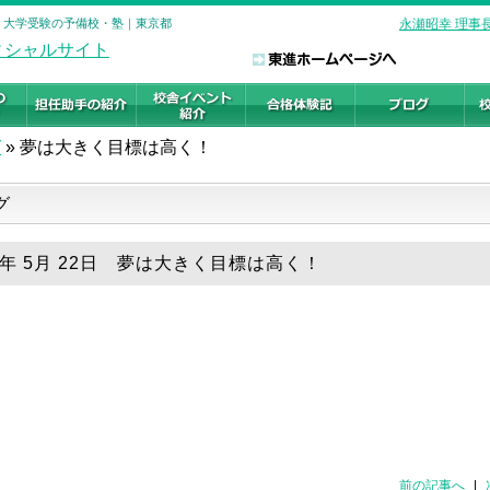
校 大学受験の予備校・塾｜東京都
永瀬昭幸 理事
グ
»
夢は大きく目標は高く！
グ
26年 5月 22日 夢は大きく目標は高く！
前の記事へ
|