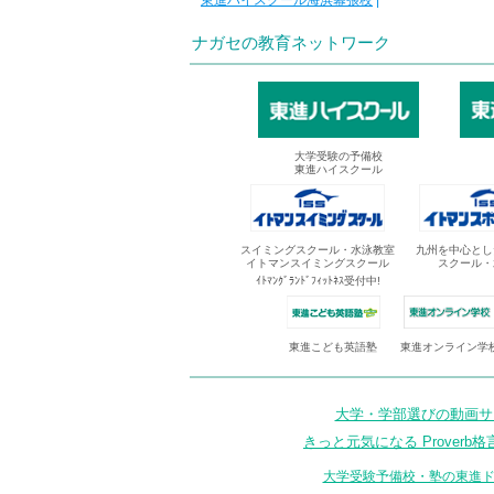
東進ハイスクール海浜幕張校
|
ナガセの教育ネットワーク
大学受験の予備校
東進ハイスクール
スイミングスクール・水泳教室
九州を中心とし
イトマンスイミングスクール
スクール・
ｲﾄﾏﾝｸﾞﾗﾝﾄﾞﾌｨｯﾄﾈｽ受付中!
東進オンライン学
東進こども英語塾
大学・学部選びの動画サイ
きっと元気になる Proverb格
大学受験予備校・塾の東進ド