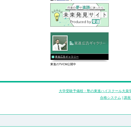
東進広告ギャラリー
東進のTVCM公開中
大学受験予備校・塾の東進ハイスクール大泉学
合格システム
|
講座