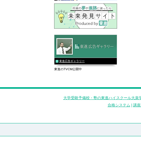
東進広告ギャラリー
東進のTVCM公開中
大学受験予備校・塾の東進ハイスクール大泉学
合格システム
|
講座