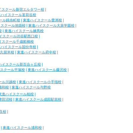
イスクール新宿エルタワー校
|
進ハイスクール茗荷谷校
ール錦糸町校
|
東進ハイスクール豊洲校
|
イスクール池袋校
|
東進ハイスクール大泉学園校
|
校
|
東進ハイスクール練馬校
イスクール渋谷駅西口校
|
イスクール千歳船橋校
進ハイスクール国分寺校
|
久留米校
|
東進ハイスクール府中校
|
ハイスクール新百合ヶ丘校
|
スクール平塚校
|
東進ハイスクール藤沢校
|
ール川越校
|
東進ハイスクール小手指校
|
浦和校
|
東進ハイスクール与野校
東進ハイスクール柏校
|
津田沼校
|
東進ハイスクール成田駅前校
|
良校
|
|
東進ハイスクール浦和校
|