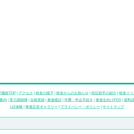
園校TOP
|
アクセス
|
校舎の様子
|
校舎からのお知らせ
|
担任助手の紹介
|
校舎イベ
案内
|
実力講師陣
|
合格実績
|
東進模試
|
学費・申込手続き
|
東進生向けPOS
|
資料
1日体験
|
東進広告ギャラリー
|
プライバシー・ポリシー
|
サイトマップ