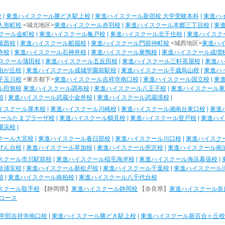
校
|
東進ハイスクール勝どき駅上校
|
東進ハイスクール新宿校 大学受験本科
|
東進ハ
人形町校
<城北地区>
東進ハイスクール赤羽校
|
東進ハイスクール本郷三丁目校
|
東
クール金町校
|
東進ハイスクール亀戸校
|
東進ハイスクール北千住校
|
東進ハイスク
葛西校
|
東進ハイスクール船堀校
|
東進ハイスクール門前仲町校
<城西地区>
東進ハ
寺校
|
東進ハイスクール石神井校
|
東進ハイスクール巣鴨校
|
東進ハイスクール成増
スクール蒲田校
|
東進ハイスクール五反田校
|
東進ハイスクール三軒茶屋校
|
東進ハ
由が丘校
|
東進ハイスクール成城学園前駅校
|
東進ハイスクール千歳烏山校
|
東進ハ
子玉川校
<東京都下>
東進ハイスクール吉祥寺南口校
|
東進ハイスクール国立校
|
東
ル田無校
東進ハイスクール調布校
|
東進ハイスクール八王子校
|
東進ハイスクール東
校
|
東進ハイスクール武蔵小金井校
|
東進ハイスクール武蔵境校
|
イスクール厚木校
|
東進ハイスクール川崎校
|
東進ハイスクール湘南台東口校
|
東進
クールたまプラーザ校
|
東進ハイスクール鶴見校
|
東進ハイスクール登戸校
|
東進ハイ
横浜校
|
クール大宮校
|
東進ハイスクール春日部校
|
東進ハイスクール川口校
|
東進ハイスク
げん台校
|
東進ハイスクール草加校
|
東進ハイスクール所沢校
|
東進ハイスクール南
スクール市川駅前校
|
東進ハイスクール稲毛海岸校
|
東進ハイスクール海浜幕張校
|
新浦安校
|
東進ハイスクール新松戸校
|
東進ハイスクール千葉校
|
東進ハイスクール
校
|
東進ハイスクール南柏校
|
東進ハイスクール八千代台校
スクール取手校
【静岡県】
東進ハイスクール静岡校
【奈良県】
東進ハイスクール奈
コース
学部吉祥寺南口校
|
東進ハイスクール勝どき駅上校
|
東進ハイスクール新百合ヶ丘校