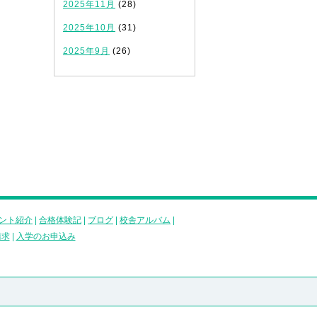
2025年11月
(28)
2025年10月
(31)
2025年9月
(26)
ント紹介
|
合格体験記
|
ブログ
|
校舎アルバム
|
請求
|
入学のお申込み