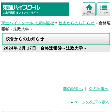
東進
大泉学園校
オフィシャルサイト
メニュー
ホームページ
東進ハイスクール 大泉学園校
»
校舎からのお知らせ
»
合格速
報⑭～法政大学～
校舎からのお知らせ
2024年 2月 17日 合格速報⑭～法政大学～
前の記事へ
|
次の記事へ
ページの先頭へ戻る