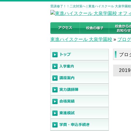
受講修了！！二次対策へ | 東進ハイスクール 大泉学園
東進ハイスクール 大泉学園校
»
ブロ
ブロ
20