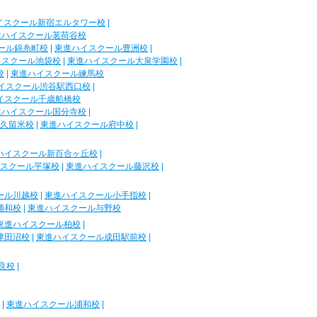
イスクール新宿エルタワー校
|
進ハイスクール茗荷谷校
ール錦糸町校
|
東進ハイスクール豊洲校
|
イスクール池袋校
|
東進ハイスクール大泉学園校
|
校
|
東進ハイスクール練馬校
イスクール渋谷駅西口校
|
イスクール千歳船橋校
進ハイスクール国分寺校
|
久留米校
|
東進ハイスクール府中校
|
ハイスクール新百合ヶ丘校
|
スクール平塚校
|
東進ハイスクール藤沢校
|
ール川越校
|
東進ハイスクール小手指校
|
浦和校
|
東進ハイスクール与野校
東進ハイスクール柏校
|
津田沼校
|
東進ハイスクール成田駅前校
|
良校
|
|
東進ハイスクール浦和校
|