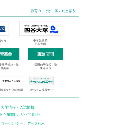
教育力こそが、国力だと思う。
抜なら
中学受験塾
塾
四谷大塚
受験予備校・塾
四国の予備校・塾
進育英舎
東進四国
清瀬ひかり幼稚園
赤ちゃん成長ナビ
 大学情報・入試情報
トも掲載! ナガセ世界時計
バシーポリシー
｜
データ利用