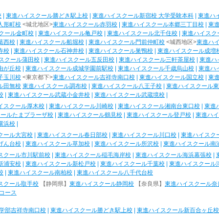
校
|
東進ハイスクール勝どき駅上校
|
東進ハイスクール新宿校 大学受験本科
|
東進ハ
人形町校
<城北地区>
東進ハイスクール赤羽校
|
東進ハイスクール本郷三丁目校
|
東
クール金町校
|
東進ハイスクール亀戸校
|
東進ハイスクール北千住校
|
東進ハイスク
葛西校
|
東進ハイスクール船堀校
|
東進ハイスクール門前仲町校
<城西地区>
東進ハ
寺校
|
東進ハイスクール石神井校
|
東進ハイスクール巣鴨校
|
東進ハイスクール成増
スクール蒲田校
|
東進ハイスクール五反田校
|
東進ハイスクール三軒茶屋校
|
東進ハ
由が丘校
|
東進ハイスクール成城学園前駅校
|
東進ハイスクール千歳烏山校
|
東進ハ
子玉川校
<東京都下>
東進ハイスクール吉祥寺南口校
|
東進ハイスクール国立校
|
東
ル田無校
東進ハイスクール調布校
|
東進ハイスクール八王子校
|
東進ハイスクール東
校
|
東進ハイスクール武蔵小金井校
|
東進ハイスクール武蔵境校
|
イスクール厚木校
|
東進ハイスクール川崎校
|
東進ハイスクール湘南台東口校
|
東進
クールたまプラーザ校
|
東進ハイスクール鶴見校
|
東進ハイスクール登戸校
|
東進ハイ
横浜校
|
クール大宮校
|
東進ハイスクール春日部校
|
東進ハイスクール川口校
|
東進ハイスク
げん台校
|
東進ハイスクール草加校
|
東進ハイスクール所沢校
|
東進ハイスクール南
スクール市川駅前校
|
東進ハイスクール稲毛海岸校
|
東進ハイスクール海浜幕張校
|
新浦安校
|
東進ハイスクール新松戸校
|
東進ハイスクール千葉校
|
東進ハイスクール
校
|
東進ハイスクール南柏校
|
東進ハイスクール八千代台校
スクール取手校
【静岡県】
東進ハイスクール静岡校
【奈良県】
東進ハイスクール奈
コース
学部吉祥寺南口校
|
東進ハイスクール勝どき駅上校
|
東進ハイスクール新百合ヶ丘校