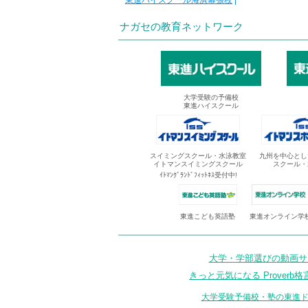
東進ハイスクール海浜幕張校
|
ナガセの教育ネットワーク
大学受験の予備校
東進ハイスクール
スイミングスクール・水泳教室
九州を中心とし
イトマンスイミングスクール
スクール・
ｲﾄﾏﾝｸﾞﾗﾝﾄﾞﾌｨｯﾄﾈｽ受付中!
東進オンライン学
東進こども英語塾
大学・学部選びの動画サイ
きっと元気になる Proverb格
大学受験予備校・塾の東進ド