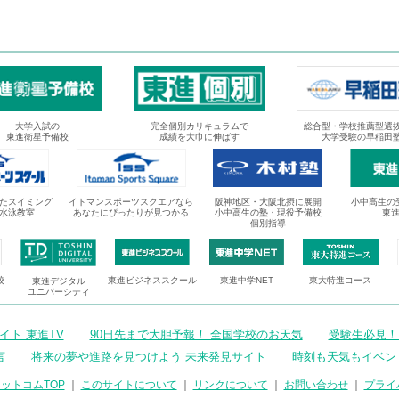
大学入試の
完全個別カリキュラムで
総合型・学校推薦型選
東進衛星予備校
成績を大巾に伸ばす
大学受験の早稲田
たスイミング
イトマンスポーツスクエアなら
阪神地区・大阪北摂に展開
小中高生の
水泳教室
あなたにぴったりが見つかる
小中高生の塾・現役予備校
東
個別指導
校
東進ビジネススクール
東進中学NET
東大特進コース
東進デジタル
ユニバーシティ
ト 東進TV
90日先まで大胆予報！ 全国学校のお天気
受験生必見！
言
将来の夢や進路を見つけよう 未来発見サイト
時刻も天気もイベン
ットコムTOP
｜
このサイトについて
｜
リンクについて
｜
お問い合わせ
｜
プライ