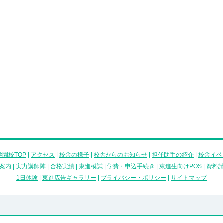
園校TOP
|
アクセス
|
校舎の様子
|
校舎からのお知らせ
|
担任助手の紹介
|
校舎イベ
案内
|
実力講師陣
|
合格実績
|
東進模試
|
学費・申込手続き
|
東進生向けPOS
|
資料
1日体験
|
東進広告ギャラリー
|
プライバシー・ポリシー
|
サイトマップ