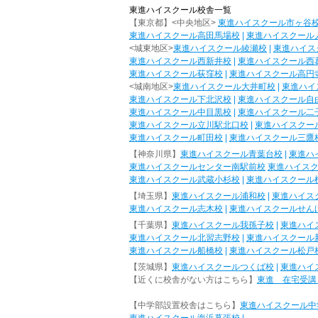
東進ハイスクール校舎一覧
【東京都】<中央地区>
東進ハイスクール市ヶ谷
東進ハイスクール高田馬場校
|
東進ハイスクール
<城東地区>
東進ハイスクール綾瀬校
|
東進ハイス
東進ハイスクール西新井校
|
東進ハイスクール西
東進ハイスクール荻窪校
|
東進ハイスクール高円
<城南地区>
東進ハイスクール大井町校
|
東進ハイ
東進ハイスクール下北沢校
|
東進ハイスクール自
東進ハイスクール中目黒校
|
東進ハイスクール二
東進ハイスクール立川駅北口校
|
東進ハイスクー
東進ハイスクール町田校
|
東進ハイスクール三鷹
【神奈川県】
東進ハイスクール青葉台校
|
東進ハ
東進ハイスクールセンター南駅前校
東進ハイス
東進ハイスクール武蔵小杉校
|
東進ハイスクール
【埼玉県】
東進ハイスクール浦和校
|
東進ハイス
東進ハイスクール志木校
|
東進ハイスクールせん
【千葉県】
東進ハイスクール我孫子校
|
東進ハイ
東進ハイスクール北習志野校
|
東進ハイスクール
東進ハイスクール船橋校
|
東進ハイスクール松戸
【茨城県】
東進ハイスクールつくば校
|
東進ハイ
【近くに校舎がない方はこちら】
東進 在宅受講
【中学部設置校舎はこちら】
東進ハイスクール中