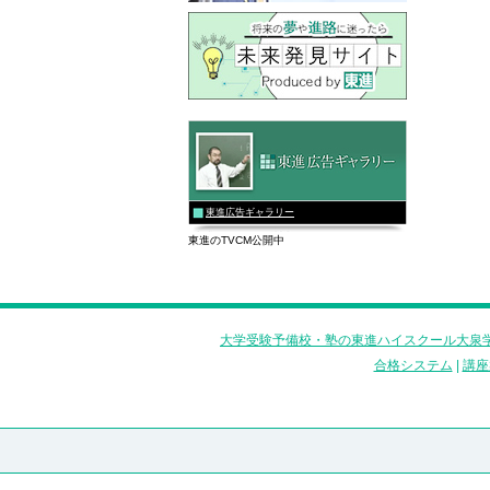
東進広告ギャラリー
東進のTVCM公開中
大学受験予備校・塾の東進ハイスクール大泉学
合格システム
|
講座