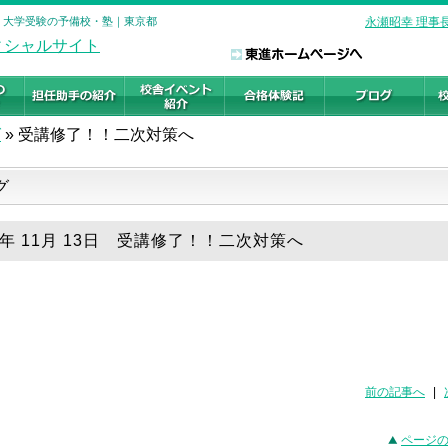
校 大学受験の予備校・塾｜東京都
永瀬昭幸 理事
グ
»
受講修了！！二次対策へ
グ
19年 11月 13日 受講修了！！二次対策へ
前の記事へ
|
ページ