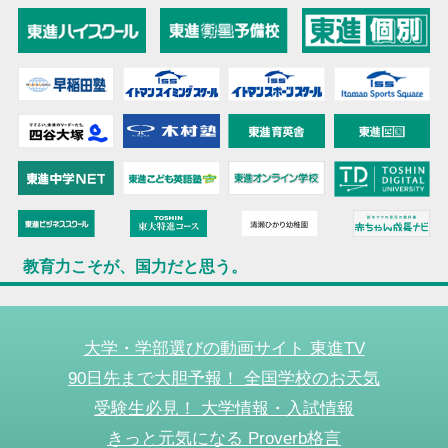
教育力こそが、国力だと思う。
大学・学部選びの動画サイト 東進TV
90日先まで大胆予報！ 全国学校のお天気
受験生必見！ 大学情報・入試情報
きっと元気になる Proverb格言