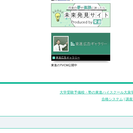
東進広告ギャラリー
東進のTVCM公開中
大学受験予備校・塾の東進ハイスクール大泉学
合格システム
|
講座