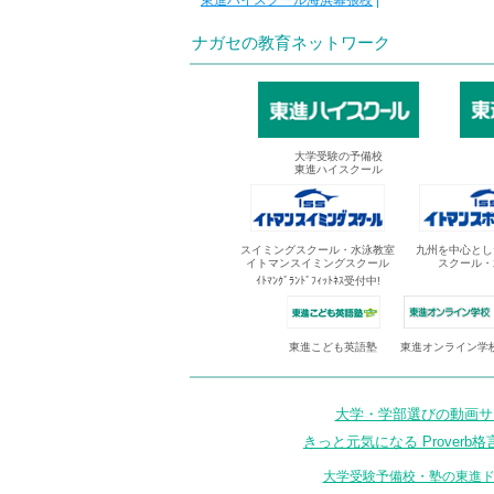
東進ハイスクール海浜幕張校
|
ナガセの教育ネットワーク
大学受験の予備校
東進ハイスクール
スイミングスクール・水泳教室
九州を中心とし
イトマンスイミングスクール
スクール・
ｲﾄﾏﾝｸﾞﾗﾝﾄﾞﾌｨｯﾄﾈｽ受付中!
東進オンライン学
東進こども英語塾
大学・学部選びの動画サイ
きっと元気になる Proverb格
大学受験予備校・塾の東進ド