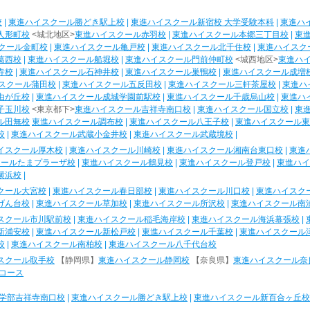
校
|
東進ハイスクール勝どき駅上校
|
東進ハイスクール新宿校 大学受験本科
|
東進ハ
人形町校
<城北地区>
東進ハイスクール赤羽校
|
東進ハイスクール本郷三丁目校
|
東
クール金町校
|
東進ハイスクール亀戸校
|
東進ハイスクール北千住校
|
東進ハイスク
葛西校
|
東進ハイスクール船堀校
|
東進ハイスクール門前仲町校
<城西地区>
東進ハ
寺校
|
東進ハイスクール石神井校
|
東進ハイスクール巣鴨校
|
東進ハイスクール成増
スクール蒲田校
|
東進ハイスクール五反田校
|
東進ハイスクール三軒茶屋校
|
東進ハ
由が丘校
|
東進ハイスクール成城学園前駅校
|
東進ハイスクール千歳烏山校
|
東進ハ
子玉川校
<東京都下>
東進ハイスクール吉祥寺南口校
|
東進ハイスクール国立校
|
東
ル田無校
東進ハイスクール調布校
|
東進ハイスクール八王子校
|
東進ハイスクール東
校
|
東進ハイスクール武蔵小金井校
|
東進ハイスクール武蔵境校
|
イスクール厚木校
|
東進ハイスクール川崎校
|
東進ハイスクール湘南台東口校
|
東進
クールたまプラーザ校
|
東進ハイスクール鶴見校
|
東進ハイスクール登戸校
|
東進ハイ
横浜校
|
クール大宮校
|
東進ハイスクール春日部校
|
東進ハイスクール川口校
|
東進ハイスク
げん台校
|
東進ハイスクール草加校
|
東進ハイスクール所沢校
|
東進ハイスクール南
スクール市川駅前校
|
東進ハイスクール稲毛海岸校
|
東進ハイスクール海浜幕張校
|
新浦安校
|
東進ハイスクール新松戸校
|
東進ハイスクール千葉校
|
東進ハイスクール
校
|
東進ハイスクール南柏校
|
東進ハイスクール八千代台校
スクール取手校
【静岡県】
東進ハイスクール静岡校
【奈良県】
東進ハイスクール奈
コース
学部吉祥寺南口校
|
東進ハイスクール勝どき駅上校
|
東進ハイスクール新百合ヶ丘校