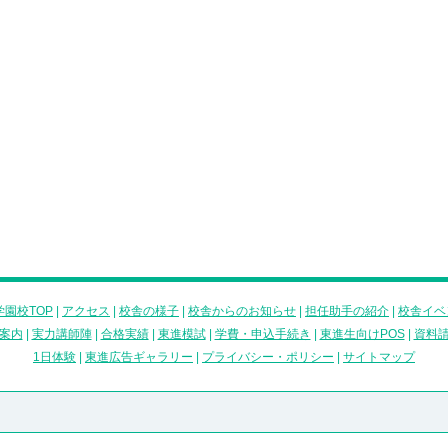
園校TOP
|
アクセス
|
校舎の様子
|
校舎からのお知らせ
|
担任助手の紹介
|
校舎イベ
案内
|
実力講師陣
|
合格実績
|
東進模試
|
学費・申込手続き
|
東進生向けPOS
|
資料
1日体験
|
東進広告ギャラリー
|
プライバシー・ポリシー
|
サイトマップ