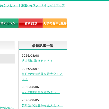
長インタビュー
|
東進ハイスクール
|
サイトマップ
最新記事一覧
2026/08/08
過去問に取り組もう！
2026/08/07
毎日の勉強時間を最大化しよ
う！
2026/08/06
定石問題演習を進めよう！
2026/08/05
英単語を語源から覚えよう！
次の記事へ