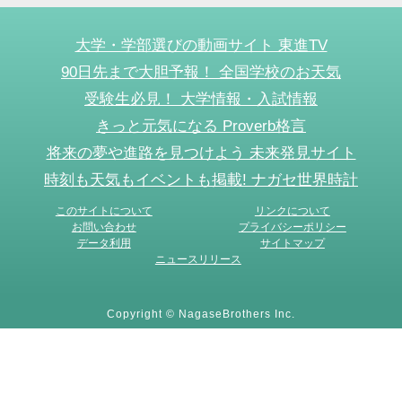
大学・学部選びの動画サイト 東進TV
90日先まで大胆予報！ 全国学校のお天気
受験生必見！ 大学情報・入試情報
きっと元気になる Proverb格言
将来の夢や進路を見つけよう 未来発見サイト
時刻も天気もイベントも掲載! ナガセ世界時計
このサイトについて
リンクについて
お問い合わせ
プライバシーポリシー
データ利用
サイトマップ
ニュースリリース
Copyright © NagaseBrothers Inc.