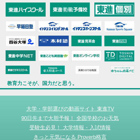
教育力こそが、国力だと思う。
大学・学部選びの動画サイト 東進TV
90日先まで大胆予報！ 全国学校のお天気
受験生必見！ 大学情報・入試情報
きっと元気になる Proverb格言