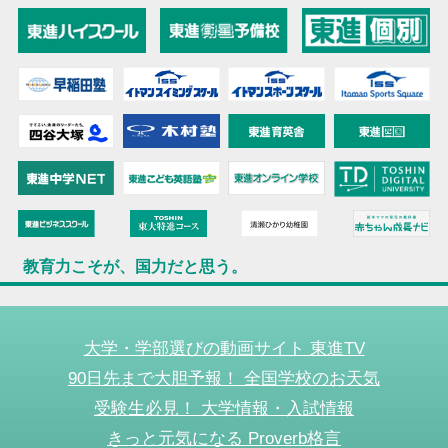
教育力こそが、国力だと思う。
大学・学部選びの動画サイト 東進TV
90日先まで大胆予報！ 全国学校のお天気
受験生必見！ 大学情報・入試情報
きっと元気になる Proverb格言