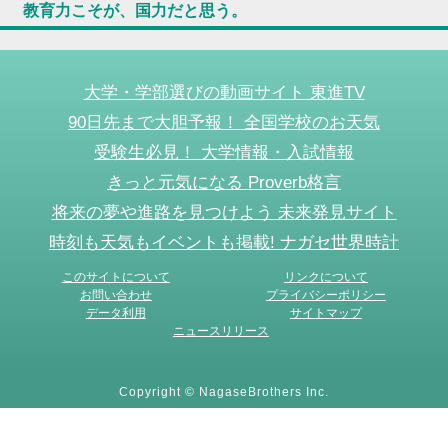
教育力こそが、国力だと思う。
大学・学部選びの動画サイト 東進TV
90日先まで大胆予報！ 全国学校のお天気
受験生必見！ 大学情報・入試情報
きっと元気になる Proverb格言
将来の夢や進路を見つけよう 未来発見サイト
時刻も天気もイベントも掲載! ナガセ世界時計
このサイトについて
リンクについて
お問い合わせ
プライバシーポリシー
データ利用
サイトマップ
ニュースリリース
Copyright © NagaseBrothers Inc.