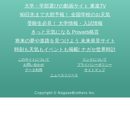
大学・学部選びの動画サイト 東進TV
90日先まで大胆予報！ 全国学校のお天気
受験生必見！ 大学情報・入試情報
きっと元気になる Proverb格言
将来の夢や進路を見つけよう 未来発見サイト
時刻も天気もイベントも掲載! ナガセ世界時計
このサイトについて
リンクについて
お問い合わせ
プライバシーポリシー
データ利用
サイトマップ
ニュースリリース
Copyright © NagaseBrothers Inc.