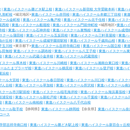
校
|
東進ハイスクール勝どき駅上校
|
東進ハイスクール新宿校 大学受験本科
|
東進ハ
人形町校
<城北地区>
東進ハイスクール赤羽校
|
東進ハイスクール本郷三丁目校
|
東
クール金町校
|
東進ハイスクール亀戸校
|
東進ハイスクール北千住校
|
東進ハイスク
葛西校
|
東進ハイスクール船堀校
|
東進ハイスクール門前仲町校
<城西地区>
東進ハ
寺校
|
東進ハイスクール石神井校
|
東進ハイスクール巣鴨校
|
東進ハイスクール成増
スクール蒲田校
|
東進ハイスクール五反田校
|
東進ハイスクール三軒茶屋校
|
東進ハ
由が丘校
|
東進ハイスクール成城学園前駅校
|
東進ハイスクール千歳烏山校
|
東進ハ
子玉川校
<東京都下>
東進ハイスクール吉祥寺南口校
|
東進ハイスクール国立校
|
東
ル田無校
東進ハイスクール調布校
|
東進ハイスクール八王子校
|
東進ハイスクール東
校
|
東進ハイスクール武蔵小金井校
|
東進ハイスクール武蔵境校
|
イスクール厚木校
|
東進ハイスクール川崎校
|
東進ハイスクール湘南台東口校
|
東進
クールたまプラーザ校
|
東進ハイスクール鶴見校
|
東進ハイスクール登戸校
|
東進ハイ
横浜校
|
クール大宮校
|
東進ハイスクール春日部校
|
東進ハイスクール川口校
|
東進ハイスク
げん台校
|
東進ハイスクール草加校
|
東進ハイスクール所沢校
|
東進ハイスクール南
スクール市川駅前校
|
東進ハイスクール稲毛海岸校
|
東進ハイスクール海浜幕張校
|
新浦安校
|
東進ハイスクール新松戸校
|
東進ハイスクール千葉校
|
東進ハイスクール
校
|
東進ハイスクール南柏校
|
東進ハイスクール八千代台校
スクール取手校
【静岡県】
東進ハイスクール静岡校
【奈良県】
東進ハイスクール奈
コース
学部吉祥寺南口校
|
東進ハイスクール勝どき駅上校
|
東進ハイスクール新百合ヶ丘校