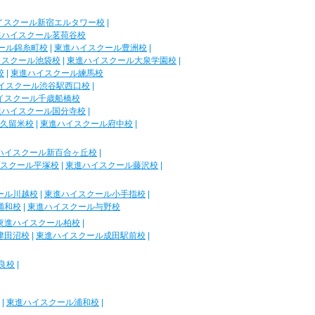
イスクール新宿エルタワー校
|
進ハイスクール茗荷谷校
ール錦糸町校
|
東進ハイスクール豊洲校
|
イスクール池袋校
|
東進ハイスクール大泉学園校
|
校
|
東進ハイスクール練馬校
イスクール渋谷駅西口校
|
イスクール千歳船橋校
進ハイスクール国分寺校
|
久留米校
|
東進ハイスクール府中校
|
ハイスクール新百合ヶ丘校
|
スクール平塚校
|
東進ハイスクール藤沢校
|
ール川越校
|
東進ハイスクール小手指校
|
浦和校
|
東進ハイスクール与野校
東進ハイスクール柏校
|
津田沼校
|
東進ハイスクール成田駅前校
|
良校
|
|
東進ハイスクール浦和校
|