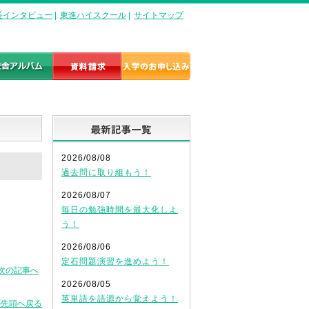
長インタビュー
|
東進ハイスクール
|
サイトマップ
最新記事一覧
2026/08/08
過去問に取り組もう！
2026/08/07
毎日の勉強時間を最大化しよ
う！
2026/08/06
定石問題演習を進めよう！
次の記事へ
2026/08/05
英単語を語源から覚えよう！
の先頭へ戻る