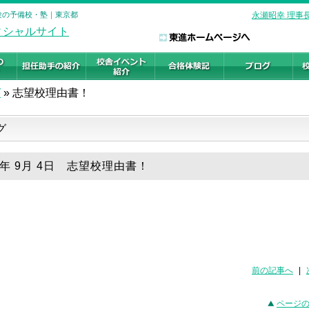
受験の予備校・塾｜東京都
永瀬昭幸 理事
グ
»
志望校理由書！
グ
8年 9月 4日 志望校理由書！
前の記事へ
|
ページ