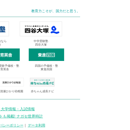
教育力こそが、国力だと思う。
抜なら
中学受験塾
塾
四谷大塚
受験予備校・塾
四国の予備校・塾
進育英舎
東進四国
清瀬ひかり幼稚園
赤ちゃん成長ナビ
 大学情報・入試情報
トも掲載! ナガセ世界時計
バシーポリシー
｜
データ利用