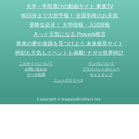
大学・学部選びの動画サイト 東進TV
90日先まで大胆予報！ 全国学校のお天気
受験生必見！ 大学情報・入試情報
きっと元気になる Proverb格言
将来の夢や進路を見つけよう 未来発見サイト
時刻も天気もイベントも掲載! ナガセ世界時計
このサイトについて
リンクについて
お問い合わせ
プライバシーポリシー
データ利用
サイトマップ
ニュースリリース
Copyright © NagaseBrothers Inc.