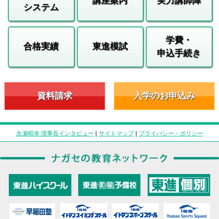
講座案内
実力講師陣
システム
学費・
合格実績
東進模試
申込手続き
資料請求
入学のお申込み
永瀬昭幸 理事長インタビュー
|
サイトマップ
|
プライバシー・ポリシー