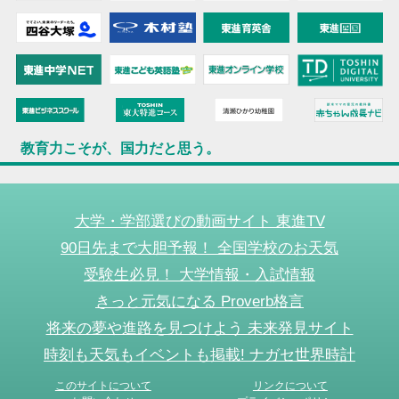
教育力こそが、国力だと思う。
大学・学部選びの動画サイト 東進TV
90日先まで大胆予報！ 全国学校のお天気
受験生必見！ 大学情報・入試情報
きっと元気になる Proverb格言
将来の夢や進路を見つけよう 未来発見サイト
時刻も天気もイベントも掲載! ナガセ世界時計
このサイトについて
リンクについて