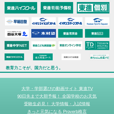
教育力こそが、国力だと思う。
大学・学部選びの動画サイト 東進TV
90日先まで大胆予報！ 全国学校のお天気
受験生必見！ 大学情報・入試情報
きっと元気になる Proverb格言