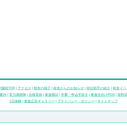
園校TOP
|
アクセス
|
校舎の様子
|
校舎からのお知らせ
|
担任助手の紹介
|
校舎イベ
案内
|
実力講師陣
|
合格実績
|
東進模試
|
学費・申込手続き
|
東進生向けPOS
|
資料
1日体験
|
東進広告ギャラリー
|
プライバシー・ポリシー
|
サイトマップ