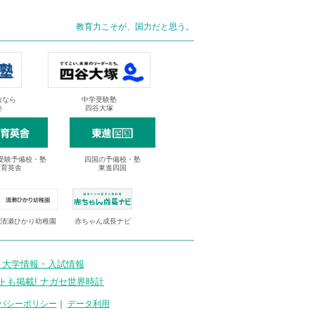
教育力こそが、国力だと思う。
抜なら
中学受験塾
塾
四谷大塚
受験予備校・塾
四国の予備校・塾
進育英舎
東進四国
清瀬ひかり幼稚園
赤ちゃん成長ナビ
 大学情報・入試情報
トも掲載! ナガセ世界時計
バシーポリシー
｜
データ利用