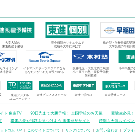
大学入試の
完全個別カリキュラムで
総合型・学校推薦型選
東進衛星予備校
成績を大巾に伸ばす
大学受験の早稲田
たスイミング
イトマンスポーツスクエアなら
阪神地区・大阪北摂に展開
小中高生の
水泳教室
あなたにぴったりが見つかる
小中高生の塾・現役予備校
東
個別指導
校
東進ビジネススクール
東進中学NET
東大特進コース
東進デジタル
ユニバーシティ
ト 東進TV
90日先まで大胆予報！ 全国学校のお天気
受験生必見！
言
将来の夢や進路を見つけよう 未来発見サイト
時刻も天気もイベン
ットコムTOP
｜
このサイトについて
｜
リンクについて
｜
お問い合わせ
｜
プライ