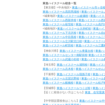
東進ハイスクール校舎一覧
【東京都】<中央地区>
東進ハイスクール市ヶ谷
東進ハイスクール高田馬場校
|
東進ハイスクール
<城東地区>
東進ハイスクール綾瀬校
|
東進ハイス
東進ハイスクール西新井校
|
東進ハイスクール西
東進ハイスクール荻窪校
|
東進ハイスクール高円
<城南地区>
東進ハイスクール大井町校
|
東進ハイ
東進ハイスクール下北沢校
|
東進ハイスクール自
東進ハイスクール中目黒校
|
東進ハイスクール二
東進ハイスクール立川駅北口校
|
東進ハイスクー
東進ハイスクール町田校
|
東進ハイスクール三鷹
【神奈川県】
東進ハイスクール青葉台校
|
東進ハ
東進ハイスクールセンター南駅前校
東進ハイス
東進ハイスクール武蔵小杉校
|
東進ハイスクール
【埼玉県】
東進ハイスクール浦和校
|
東進ハイス
東進ハイスクール志木校
|
東進ハイスクールせん
【千葉県】
東進ハイスクール我孫子校
|
東進ハイ
東進ハイスクール北習志野校
|
東進ハイスクール
東進ハイスクール船橋校
|
東進ハイスクール松戸
【茨城県】
東進ハイスクールつくば校
|
東進ハイ
【近くに校舎がない方はこちら】
東進 在宅受講
【中学部設置校舎はこちら】
東進ハイスクール中