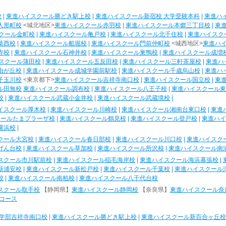
校
|
東進ハイスクール勝どき駅上校
|
東進ハイスクール新宿校 大学受験本科
|
東進ハ
人形町校
<城北地区>
東進ハイスクール赤羽校
|
東進ハイスクール本郷三丁目校
|
東
クール金町校
|
東進ハイスクール亀戸校
|
東進ハイスクール北千住校
|
東進ハイスク
葛西校
|
東進ハイスクール船堀校
|
東進ハイスクール門前仲町校
<城西地区>
東進ハ
寺校
|
東進ハイスクール石神井校
|
東進ハイスクール巣鴨校
|
東進ハイスクール成増
スクール蒲田校
|
東進ハイスクール五反田校
|
東進ハイスクール三軒茶屋校
|
東進ハ
由が丘校
|
東進ハイスクール成城学園前駅校
|
東進ハイスクール千歳烏山校
|
東進ハ
子玉川校
<東京都下>
東進ハイスクール吉祥寺南口校
|
東進ハイスクール国立校
|
東
ル田無校
東進ハイスクール調布校
|
東進ハイスクール八王子校
|
東進ハイスクール東
校
|
東進ハイスクール武蔵小金井校
|
東進ハイスクール武蔵境校
|
イスクール厚木校
|
東進ハイスクール川崎校
|
東進ハイスクール湘南台東口校
|
東進
クールたまプラーザ校
|
東進ハイスクール鶴見校
|
東進ハイスクール登戸校
|
東進ハイ
横浜校
|
クール大宮校
|
東進ハイスクール春日部校
|
東進ハイスクール川口校
|
東進ハイスク
げん台校
|
東進ハイスクール草加校
|
東進ハイスクール所沢校
|
東進ハイスクール南
スクール市川駅前校
|
東進ハイスクール稲毛海岸校
|
東進ハイスクール海浜幕張校
|
新浦安校
|
東進ハイスクール新松戸校
|
東進ハイスクール千葉校
|
東進ハイスクール
校
|
東進ハイスクール南柏校
|
東進ハイスクール八千代台校
スクール取手校
【静岡県】
東進ハイスクール静岡校
【奈良県】
東進ハイスクール奈
コース
学部吉祥寺南口校
|
東進ハイスクール勝どき駅上校
|
東進ハイスクール新百合ヶ丘校