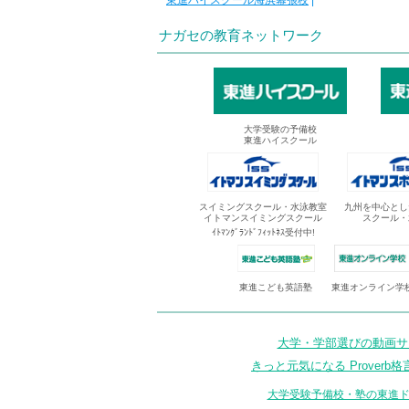
東進ハイスクール海浜幕張校
|
ナガセの教育ネットワーク
大学受験の予備校
東進ハイスクール
スイミングスクール・水泳教室
九州を中心とし
イトマンスイミングスクール
スクール・
ｲﾄﾏﾝｸﾞﾗﾝﾄﾞﾌｨｯﾄﾈｽ受付中!
東進オンライン学
東進こども英語塾
大学・学部選びの動画サイ
きっと元気になる Proverb格
大学受験予備校・塾の東進ド