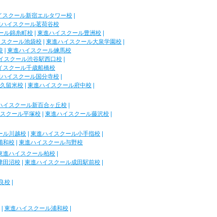
イスクール新宿エルタワー校
|
進ハイスクール茗荷谷校
ール錦糸町校
|
東進ハイスクール豊洲校
|
イスクール池袋校
|
東進ハイスクール大泉学園校
|
校
|
東進ハイスクール練馬校
イスクール渋谷駅西口校
|
イスクール千歳船橋校
進ハイスクール国分寺校
|
久留米校
|
東進ハイスクール府中校
|
ハイスクール新百合ヶ丘校
|
スクール平塚校
|
東進ハイスクール藤沢校
|
ール川越校
|
東進ハイスクール小手指校
|
浦和校
|
東進ハイスクール与野校
東進ハイスクール柏校
|
津田沼校
|
東進ハイスクール成田駅前校
|
良校
|
|
東進ハイスクール浦和校
|